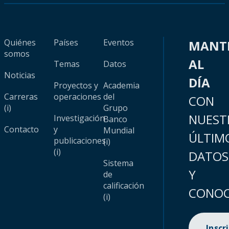
Quiénes
Países
Eventos
MANT
somos
AL
Temas
Datos
Noticias
DÍA
Proyectos y
Academia
Carreras
operaciones
del
CON
(i)
Grupo
NUEST
Investigación
Banco
Contacto
y
Mundial
ÚLTIM
publicaciones
(i)
(i)
DATOS
Sistema
Y
de
calificación
CONOC
(i)
Inscr