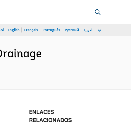
ñol
English
Français
Português
Русский
العربية
 Drainage
ENLACES
RELACIONADOS