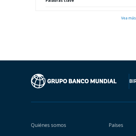
Palabras clave
Vea más
BI
Quiénes somos
Países