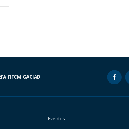
RF
AIF
IFC
MIGA
CIADI
Eventos