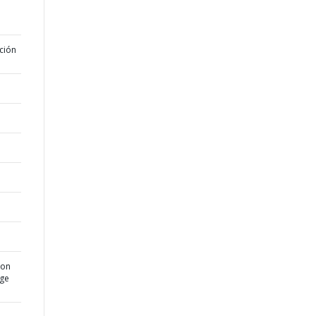
ción
ion
age