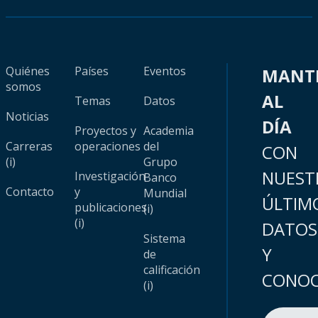
Quiénes
Países
Eventos
MANT
somos
AL
Temas
Datos
Noticias
DÍA
Proyectos y
Academia
Carreras
operaciones
del
CON
(i)
Grupo
NUEST
Investigación
Banco
Contacto
y
Mundial
ÚLTIM
publicaciones
(i)
(i)
DATOS
Sistema
Y
de
calificación
CONOC
(i)