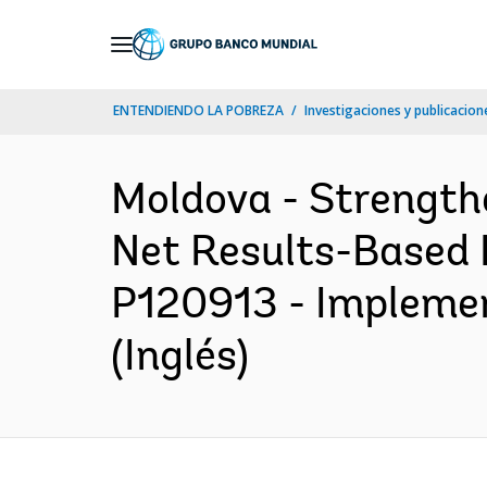
Skip
to
Main
ENTENDIENDO LA POBREZA
Investigaciones y publicacione
Navigation
Moldova - Strengthe
Net Results-Based F
P120913 - Implemen
(Inglés)