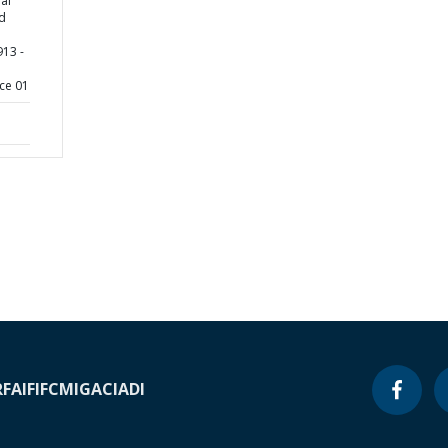
ial
ed
913 -
ce 01
RF
AIF
IFC
MIGA
CIADI