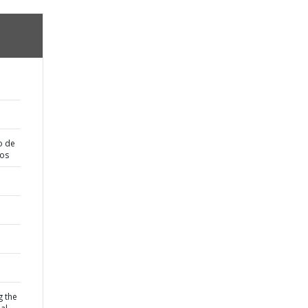
o de
dos
g the