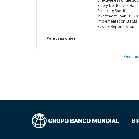
Effectiveness of the Soc
Safety Net Results-Bas
Financing Specific
Investment Loan : P120
Implementation Status
Results Report : Sequen
Palabras clave
Vea más
BI