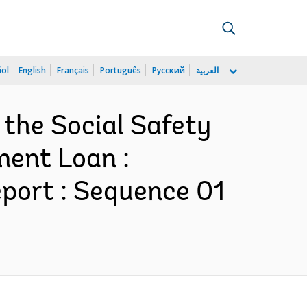
ñol
English
Français
Português
Русский
العربية
 the Social Safety
ment Loan :
port : Sequence 01