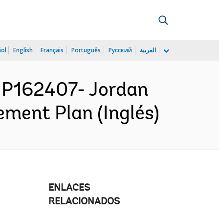
ñol
English
Français
Português
Русский
العربية
P162407- Jordan
ment Plan (Inglés)
ENLACES
RELACIONADOS