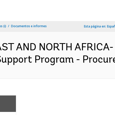
s (i)
Documentos e informes
Esta página en:
Espa
AST AND NORTH AFRICA- 
upport Program - Procure