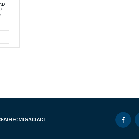
AND
7-
rm
RF
AIF
IFC
MIGA
CIADI