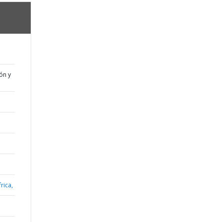
ón y
rica,