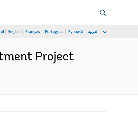
ñol
English
Français
Português
Русский
العربية
tment Project