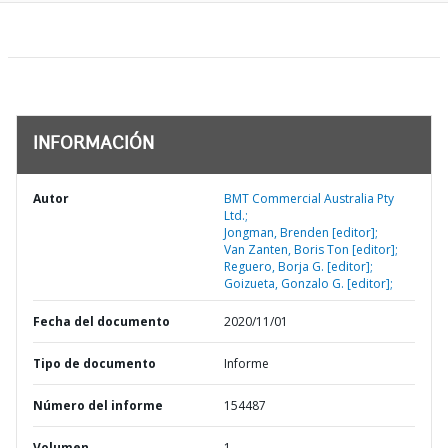
INFORMACIÓN
Autor
BMT Commercial Australia Pty
Ltd.;
Jongman, Brenden [editor];
Van Zanten, Boris Ton [editor];
Reguero, Borja G. [editor];
Goizueta, Gonzalo G. [editor];
Fecha del documento
2020/11/01
Tipo de documento
Informe
Número del informe
154487
Volumen
1