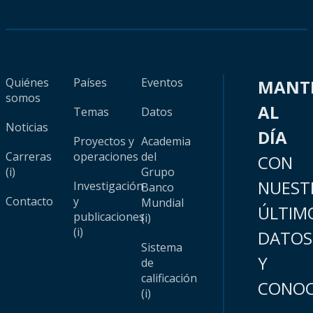
Quiénes
Países
Eventos
MANT
somos
AL
Temas
Datos
Noticias
DÍA
Proyectos y
Academia
Carreras
operaciones
del
CON
(i)
Grupo
NUEST
Investigación
Banco
Contacto
y
Mundial
ÚLTIM
publicaciones
(i)
(i)
DATOS
Sistema
Y
de
calificación
CONOC
(i)