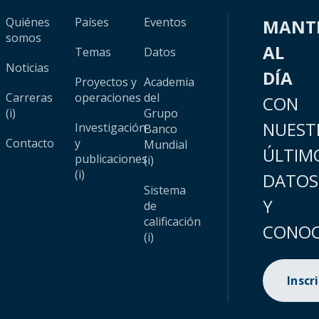
Quiénes
Países
Eventos
MANT
somos
AL
Temas
Datos
Noticias
DÍA
Proyectos y
Academia
Carreras
operaciones
del
CON
(i)
Grupo
NUEST
Investigación
Banco
Contacto
y
Mundial
ÚLTIM
publicaciones
(i)
(i)
DATOS
Sistema
Y
de
calificación
CONOC
(i)
Inscr