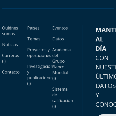
Quiénes
Países
Eventos
MANT
somos
AL
Temas
Datos
Noticias
DÍA
Proyectos y
Academia
Carreras
operaciones
del
CON
(i)
Grupo
NUEST
Investigación
Banco
Contacto
y
Mundial
ÚLTIM
publicaciones
(i)
(i)
DATOS
Sistema
Y
de
calificación
CONOC
(i)