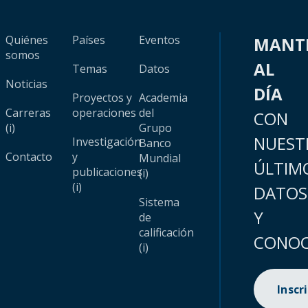
Quiénes
Países
Eventos
MANT
somos
AL
Temas
Datos
Noticias
DÍA
Proyectos y
Academia
Carreras
operaciones
del
CON
(i)
Grupo
NUEST
Investigación
Banco
Contacto
y
Mundial
ÚLTIM
publicaciones
(i)
(i)
DATOS
Sistema
Y
de
calificación
CONOC
(i)
Inscr