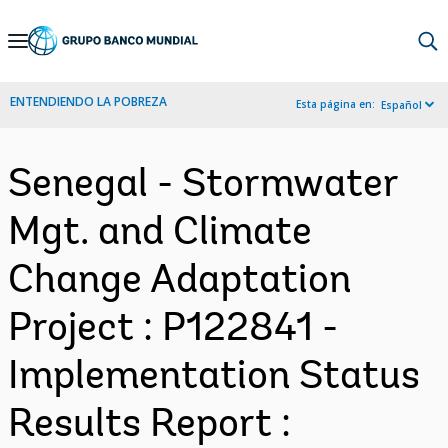
Skip
to
Main
ENTENDIENDO LA POBREZA
Esta página en:
Español
Navigation
Senegal - Stormwater
Mgt. and Climate
Change Adaptation
Project : P122841 -
Implementation Status
Results Report :