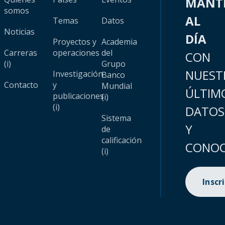
MANT
somos
AL
Temas
Datos
Noticias
DÍA
Proyectos y
Academia
Carreras
operaciones
del
CON
(i)
Grupo
NUEST
Investigación
Banco
Contacto
y
Mundial
ÚLTIM
publicaciones
(i)
(i)
DATOS
Sistema
Y
de
calificación
CONOC
(i)
Inscr