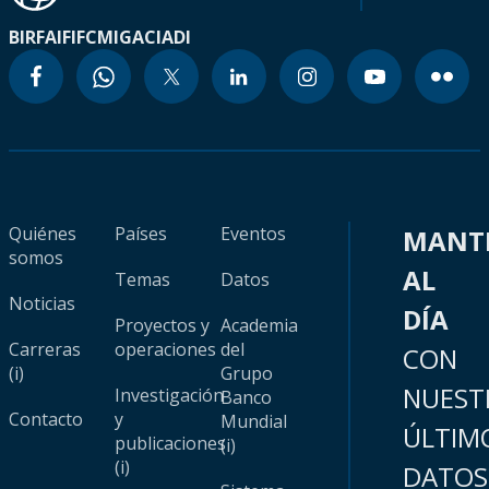
BIRF
AIF
IFC
MIGA
CIADI
Quiénes
Países
Eventos
MANT
somos
AL
Temas
Datos
Noticias
DÍA
Proyectos y
Academia
Carreras
operaciones
del
CON
(i)
Grupo
NUEST
Investigación
Banco
Contacto
y
Mundial
ÚLTIM
publicaciones
(i)
(i)
DATOS