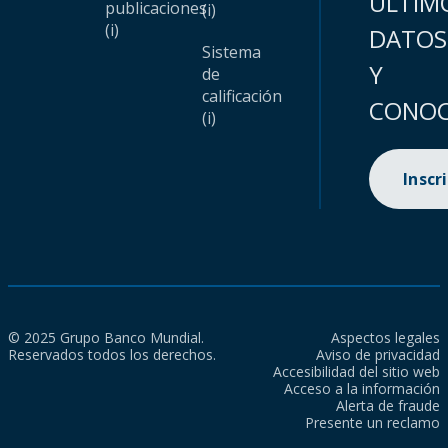
ÚLTIM
publicaciones
(i)
(i)
DATOS
Sistema
Y
de
calificación
CONOC
(i)
Inscr
© 2025 Grupo Banco Mundial.
Aspectos legales
Reservados todos los derechos.
Aviso de privacidad
Accesibilidad del sitio web
Acceso a la información
Alerta de fraude
Presente un reclamo