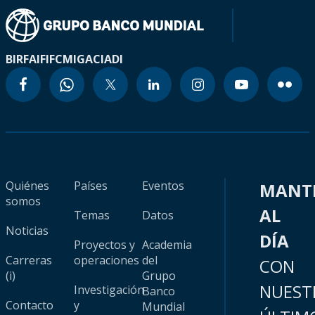
BIRF
AIF
IFC
MIGA
CIADI
Quiénes
Países
Eventos
MANT
somos
AL
Temas
Datos
Noticias
DÍA
Proyectos y
Academia
Carreras
operaciones
del
CON
(i)
Grupo
NUEST
Investigación
Banco
Contacto
y
Mundial