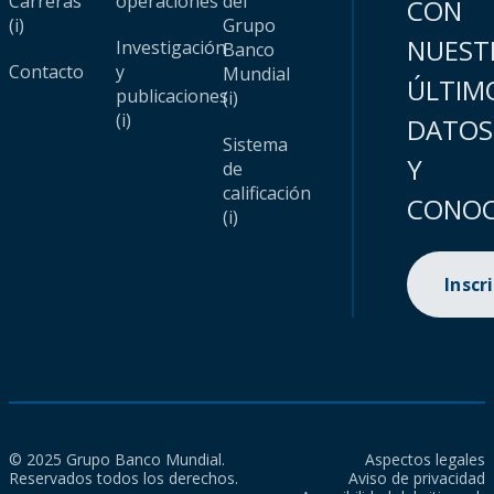
Carreras
operaciones
del
CON
(i)
Grupo
NUEST
Investigación
Banco
Contacto
y
Mundial
ÚLTIM
publicaciones
(i)
(i)
DATOS
Sistema
Y
de
calificación
CONOC
(i)
Inscr
© 2025 Grupo Banco Mundial.
Aspectos legales
Reservados todos los derechos.
Aviso de privacidad