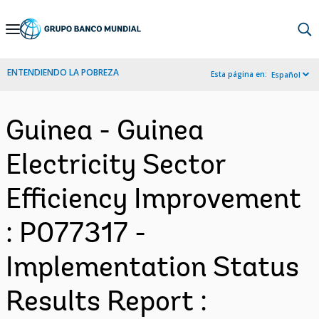
Skip
to
Main
ENTENDIENDO LA POBREZA
Esta página en:
Español
Navigation
Guinea - Guinea
Electricity Sector
Efficiency Improvement
: P077317 -
Implementation Status
Results Report :