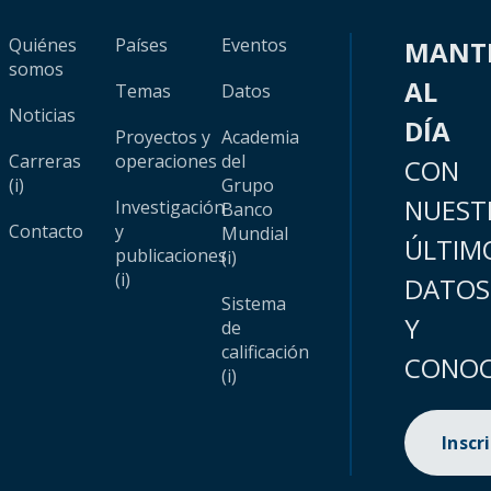
Quiénes
Países
Eventos
MANT
somos
AL
Temas
Datos
Noticias
DÍA
Proyectos y
Academia
Carreras
operaciones
del
CON
(i)
Grupo
NUEST
Investigación
Banco
Contacto
y
Mundial
ÚLTIM
publicaciones
(i)
(i)
DATOS
Sistema
Y
de
calificación
CONOC
(i)
Inscr