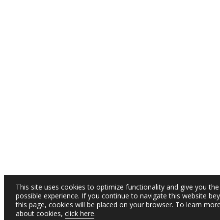
This site uses cookies to optimize functionality and give you the
possible experience. If you continue to navigate this website be
this page, cookies will be placed on your browser. To learn mor
about cookies,
click here
.