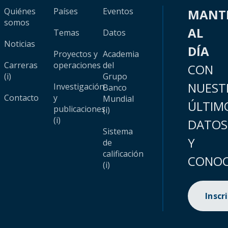
Quiénes
Países
Eventos
MANT
somos
AL
Temas
Datos
Noticias
DÍA
Proyectos y
Academia
Carreras
operaciones
del
CON
(i)
Grupo
NUEST
Investigación
Banco
Contacto
y
Mundial
ÚLTIM
publicaciones
(i)
(i)
DATOS
Sistema
Y
de
calificación
CONOC
(i)
Inscr