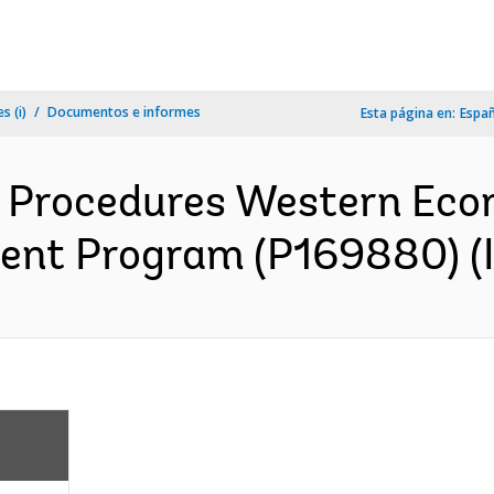
s (i)
Documentos e informes
Esta página en:
Espa
Procedures Western Econ
nt Program (P169880) (I