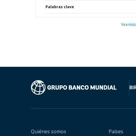
Palabras clave
Vea más
BI
Quiénes somos
Países