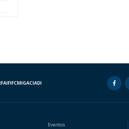
RF
AIF
IFC
MIGA
CIADI
Eventos