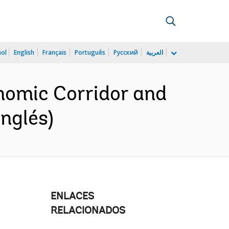
ñol
English
Français
Português
Русский
العربية
omic Corridor and
nglés)
ENLACES
RELACIONADOS