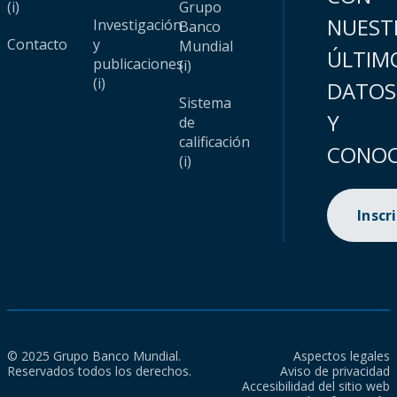
(i)
Grupo
NUEST
Investigación
Banco
Contacto
y
Mundial
ÚLTIM
publicaciones
(i)
(i)
DATOS
Sistema
Y
de
calificación
CONOC
(i)
Inscr
© 2025 Grupo Banco Mundial.
Aspectos legales
Reservados todos los derechos.
Aviso de privacidad
Accesibilidad del sitio web