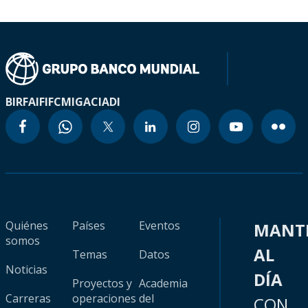
BIRF
AIF
IFC
MIGA
CIADI
Quiénes
Países
Eventos
MANT
somos
AL
Temas
Datos
Noticias
DÍA
Proyectos y
Academia
Carreras
operaciones
del
CON