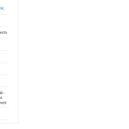
nk;
yecto
6 -
it
ment