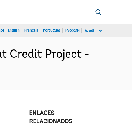
ñol
English
Français
Português
Русский
العربية
 Credit Project -
ENLACES
RELACIONADOS