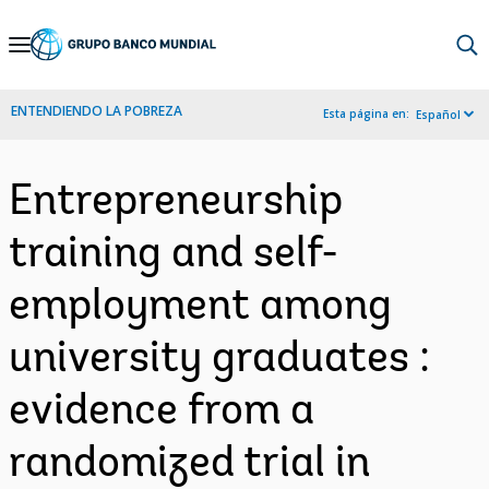
Skip
to
Main
ENTENDIENDO LA POBREZA
Esta página en:
Español
Navigation
Entrepreneurship
training and self-
employment among
university graduates :
evidence from a
randomized trial in