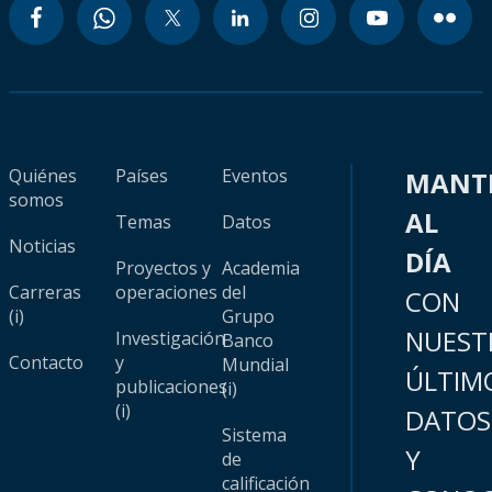
Quiénes
Países
Eventos
MANT
somos
AL
Temas
Datos
Noticias
DÍA
Proyectos y
Academia
Carreras
operaciones
del
CON
(i)
Grupo
NUEST
Investigación
Banco
Contacto
y
Mundial
ÚLTIM
publicaciones
(i)
(i)
DATOS
Sistema
Y
de
calificación