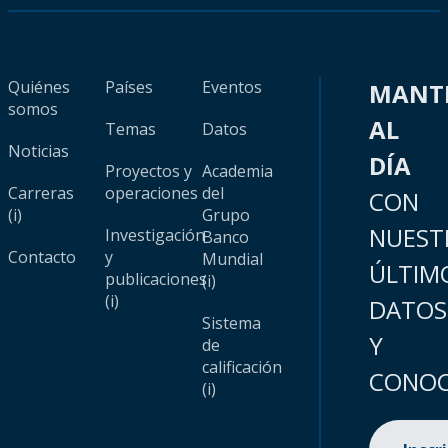
Quiénes
Países
Eventos
MANT
somos
AL
Temas
Datos
Noticias
DÍA
Proyectos y
Academia
Carreras
operaciones
del
CON
(i)
Grupo
NUEST
Investigación
Banco
Contacto
y
Mundial
ÚLTIM
publicaciones
(i)
(i)
DATOS
Sistema
Y
de
calificación
CONOC
(i)