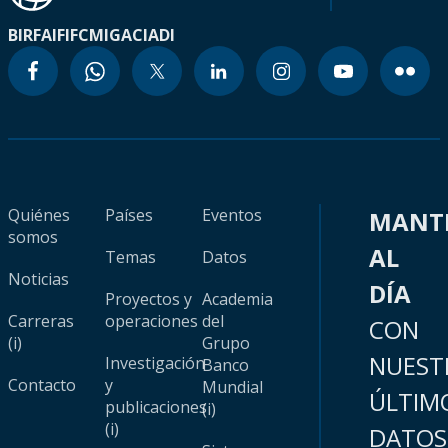
BIRF
AIF
IFC
MIGA
CIADI
Quiénes
Países
Eventos
MANT
somos
AL
Temas
Datos
Noticias
DÍA
Proyectos y
Academia
Carreras
operaciones
del
CON
(i)
Grupo
NUEST
Investigación
Banco
Contacto
y
Mundial
ÚLTIM
publicaciones
(i)
(i)
DATOS