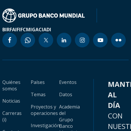
BIRF
AIF
IFC
MIGA
CIADI
Quiénes
Países
Eventos
MANT
somos
AL
Temas
Datos
Noticias
DÍA
Proyectos y
Academia
Carreras
operaciones
del
CON
(i)
Grupo
NUEST
Investigación
Banco