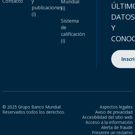
Contacto
y
Mundial
ÚLTIM
publicaciones
(i)
(i)
DATOS
Sistema
Y
de
calificación
CONOC
(i)
Inscr
© 2025 Grupo Banco Mundial.
Aspectos legales
Reservados todos los derechos.
Aviso de privacidad
Accesibilidad del sitio web
Acceso a la información
Alerta de fraude
Presente un reclamo