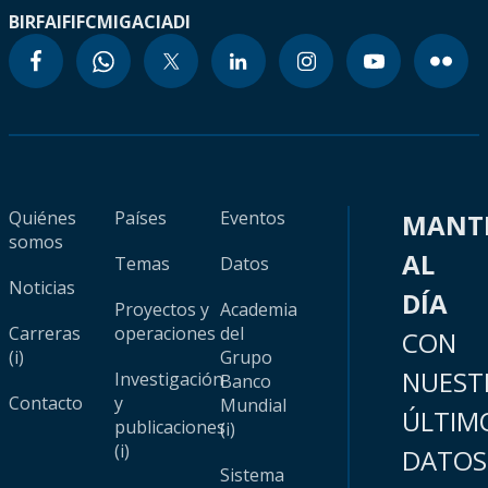
BIRF
AIF
IFC
MIGA
CIADI
Quiénes
Países
Eventos
MANT
somos
AL
Temas
Datos
Noticias
DÍA
Proyectos y
Academia
Carreras
operaciones
del
CON
(i)
Grupo
NUEST
Investigación
Banco
Contacto
y
Mundial
ÚLTIM
publicaciones
(i)
(i)
DATOS
Sistema