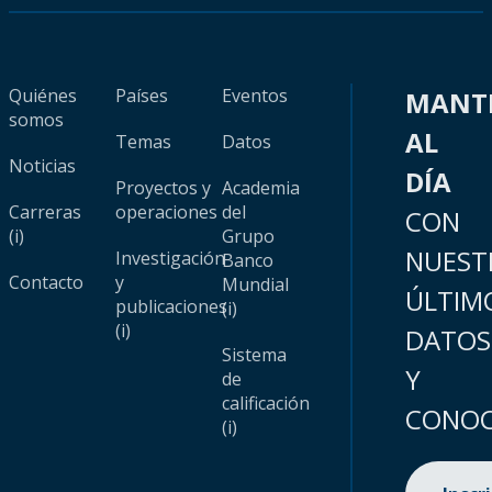
Quiénes
Países
Eventos
MANT
somos
AL
Temas
Datos
Noticias
DÍA
Proyectos y
Academia
Carreras
operaciones
del
CON
(i)
Grupo
NUEST
Investigación
Banco
Contacto
y
Mundial
ÚLTIM
publicaciones
(i)
(i)
DATOS
Sistema
Y
de
calificación
CONOC
(i)