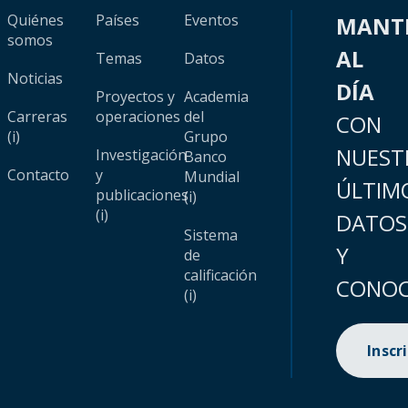
Quiénes
Países
Eventos
MANT
somos
AL
Temas
Datos
Noticias
DÍA
Proyectos y
Academia
Carreras
operaciones
del
CON
(i)
Grupo
NUEST
Investigación
Banco
Contacto
y
Mundial
ÚLTIM
publicaciones
(i)
(i)
DATOS
Sistema
Y
de
calificación
CONOC
(i)
Inscr