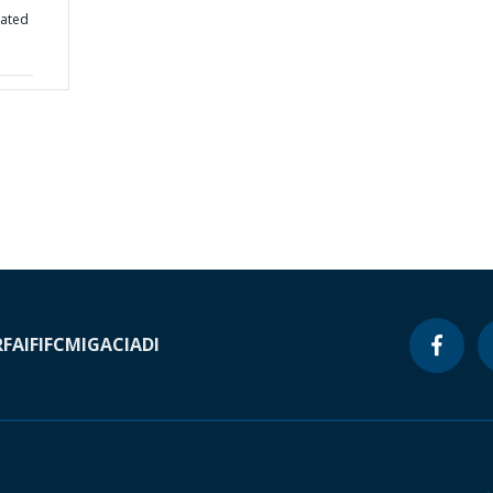
cated
RF
AIF
IFC
MIGA
CIADI