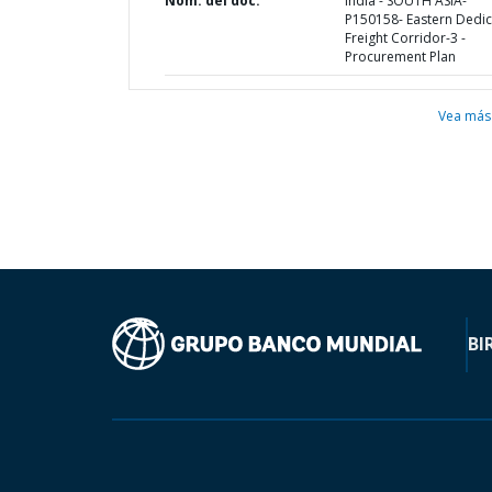
Nom. del doc.
India - SOUTH ASIA-
P150158- Eastern Dedi
Freight Corridor-3 -
Procurement Plan
Vea más
BI