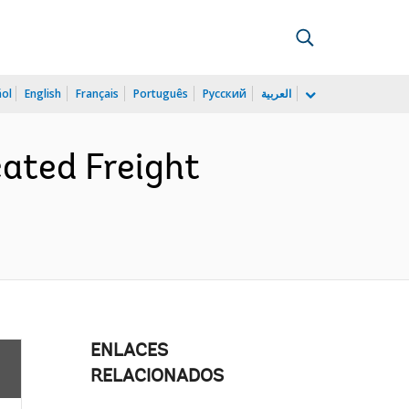
ñol
English
Français
Português
Русский
العربية
ated Freight
ENLACES
RELACIONADOS