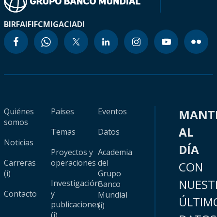
BIRF
AIF
IFC
MIGA
CIADI
Quiénes
Países
Eventos
MANT
somos
AL
Temas
Datos
Noticias
DÍA
Proyectos y
Academia
Carreras
operaciones
del
CON
(i)
Grupo
NUEST
Investigación
Banco
Contacto
y
Mundial
ÚLTIM
publicaciones
(i)
(i)