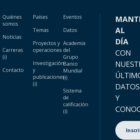
Quiénes
Países
Eventos
MANT
somos
AL
Temas
Datos
Noticias
DÍA
Proyectos y
Academia
Carreras
operaciones
del
CON
(i)
Grupo
NUEST
Investigación
Banco
Contacto
y
Mundial
ÚLTIM
publicaciones
(i)
(i)
DATOS
Sistema
Y
de
calificación
CONOC
(i)
Inscr