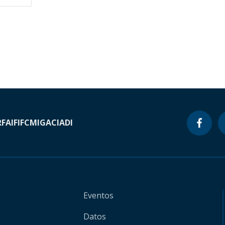
RF
AIF
IFC
MIGA
CIADI
Eventos
Datos