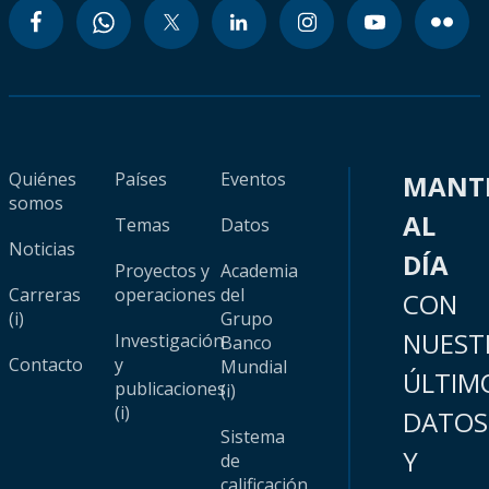
Quiénes
Países
Eventos
MANT
somos
AL
Temas
Datos
Noticias
DÍA
Proyectos y
Academia
Carreras
operaciones
del
CON
(i)
Grupo
NUEST
Investigación
Banco
Contacto
y
Mundial
ÚLTIM
publicaciones
(i)
(i)
DATOS
Sistema
Y
de
calificación