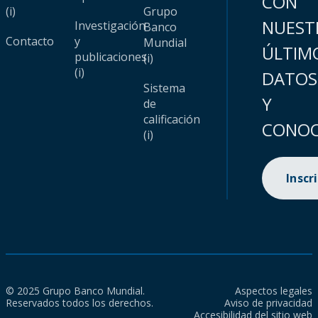
CON
(i)
Grupo
NUEST
Investigación
Banco
Contacto
y
Mundial
ÚLTIM
publicaciones
(i)
(i)
DATOS
Sistema
Y
de
calificación
CONOC
(i)
Inscr
© 2025 Grupo Banco Mundial.
Aspectos legales
Reservados todos los derechos.
Aviso de privacidad
Accesibilidad del sitio web