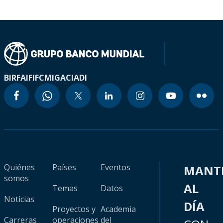
BIRF
AIF
IFC
MIGA
CIADI
Quiénes
Países
Eventos
MANT
somos
AL
Temas
Datos
Noticias
DÍA
Proyectos y
Academia
Carreras
operaciones
del