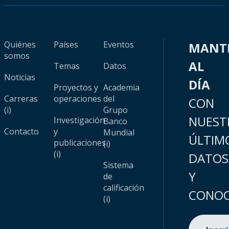
Quiénes
Países
Eventos
MANT
somos
AL
Temas
Datos
Noticias
DÍA
Proyectos y
Academia
Carreras
operaciones
del
CON
(i)
Grupo
NUEST
Investigación
Banco
Contacto
y
Mundial
ÚLTIM
publicaciones
(i)
(i)
DATOS
Sistema
Y
de
calificación
CONOC
(i)