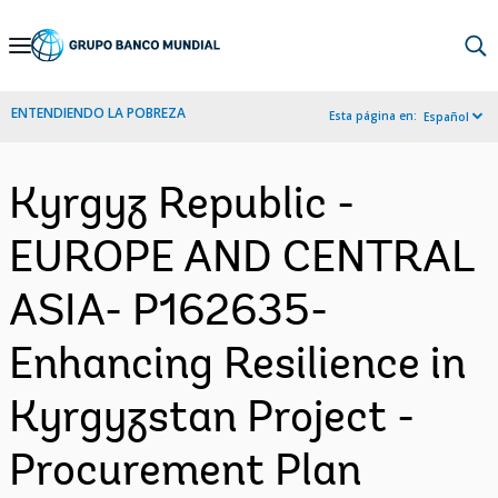
Skip
to
Main
ENTENDIENDO LA POBREZA
Esta página en:
Español
Navigation
Kyrgyz Republic -
EUROPE AND CENTRAL
ASIA- P162635-
Enhancing Resilience in
Kyrgyzstan Project -
Procurement Plan