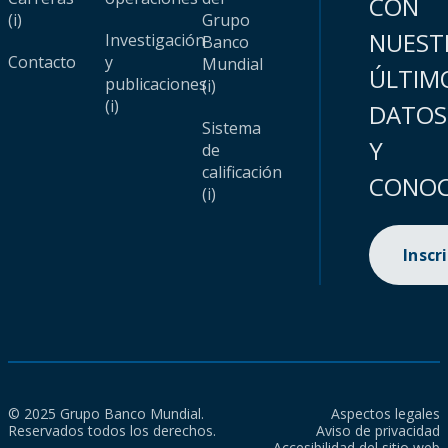
CON
(i)
Grupo
NUEST
Investigación
Banco
Contacto
y
Mundial
ÚLTIM
publicaciones
(i)
(i)
DATOS
Sistema
Y
de
calificación
CONOC
(i)
Inscr
© 2025 Grupo Banco Mundial.
Aspectos legales
Reservados todos los derechos.
Aviso de privacidad
Accesibilidad del sitio web