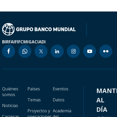
BIRF
AIF
IFC
MIGA
CIADI
Quiénes
Países
Eventos
MANT
somos
AL
Temas
Datos
Noticias
DÍA
Proyectos y
Academia
Carreras
operaciones
del