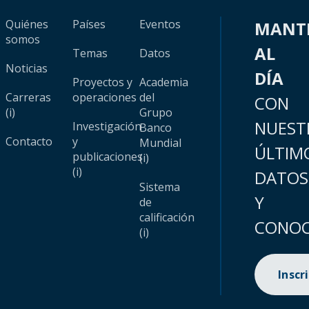
Quiénes
Países
Eventos
MANT
somos
AL
Temas
Datos
Noticias
DÍA
Proyectos y
Academia
Carreras
operaciones
del
CON
(i)
Grupo
NUEST
Investigación
Banco
Contacto
y
Mundial
ÚLTIM
publicaciones
(i)
(i)
DATOS
Sistema
Y
de
calificación
CONOC
(i)
Inscr