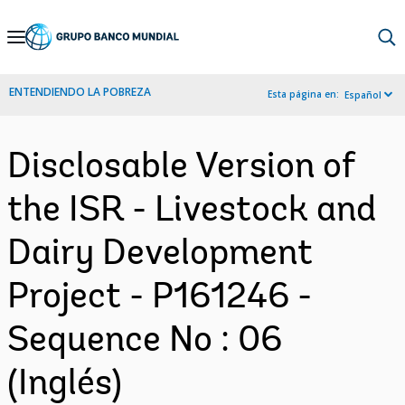
Skip
to
Main
ENTENDIENDO LA POBREZA
Esta página en:
Español
Navigation
Disclosable Version of
the ISR - Livestock and
Dairy Development
Project - P161246 -
Sequence No : 06
(Inglés)