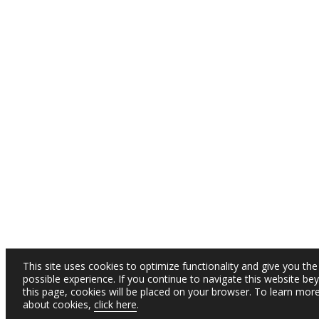
This site uses cookies to optimize functionality and give you the
possible experience. If you continue to navigate this website be
this page, cookies will be placed on your browser. To learn mor
about cookies,
click here
.