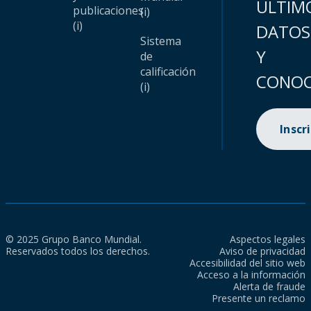
ÚLTIM
publicaciones
(i)
(i)
DATOS
Sistema
Y
de
calificación
CONOC
(i)
Inscr
© 2025 Grupo Banco Mundial.
Aspectos legales
Reservados todos los derechos.
Aviso de privacidad
Accesibilidad del sitio web
Acceso a la información
Alerta de fraude
Presente un reclamo