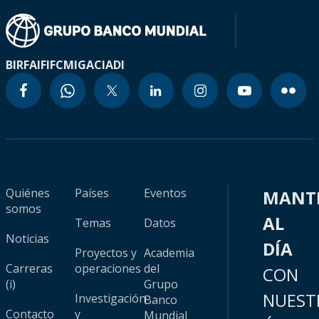
BIRF
AIF
IFC
MIGA
CIADI
Quiénes
Países
Eventos
MANT
somos
AL
Temas
Datos
Noticias
DÍA
Proyectos y
Academia
Carreras
operaciones
del
CON
(i)
Grupo
NUEST
Investigación
Banco
Contacto
y
Mundial