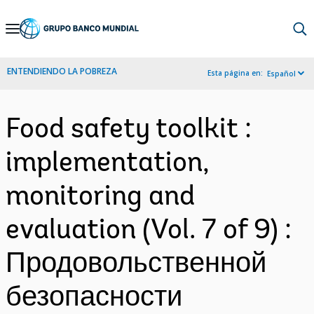
Skip
to
Main
ENTENDIENDO LA POBREZA
Esta página en:
Español
Navigation
Food safety toolkit :
implementation,
monitoring and
evaluation (Vol. 7 of 9) :
Продовольственной
безопасности