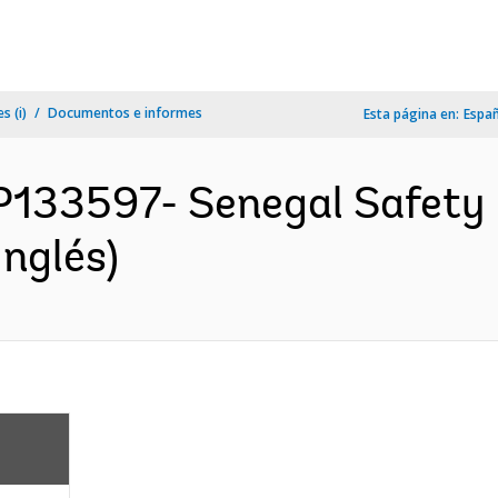
s (i)
Documentos e informes
Esta página en:
Espa
P133597- Senegal Safety 
nglés)