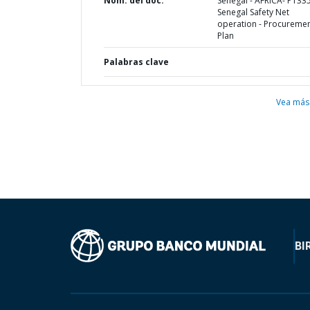
Nom. del doc.
Senegal - AFRICA- P133
Senegal Safety Net
operation - Procureme
Plan
Palabras clave
Vea más
BI