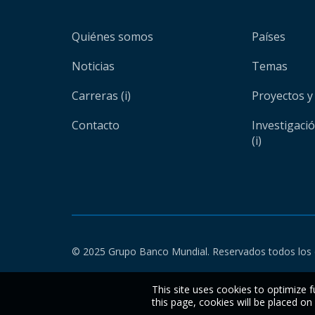
Quiénes somos
Países
Noticias
Temas
Carreras (i)
Proyectos y
Contacto
Investigaci
(i)
© 2025 Grupo Banco Mundial. Reservados todos los 
This site uses cookies to optimize f
this page, cookies will be placed o