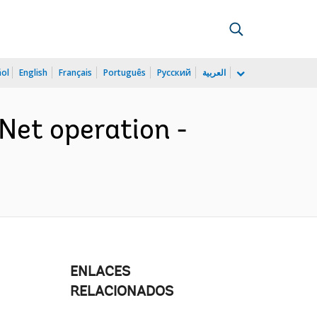
ñol
English
Français
Português
Русский
العربية
Net operation -
ENLACES
RELACIONADOS