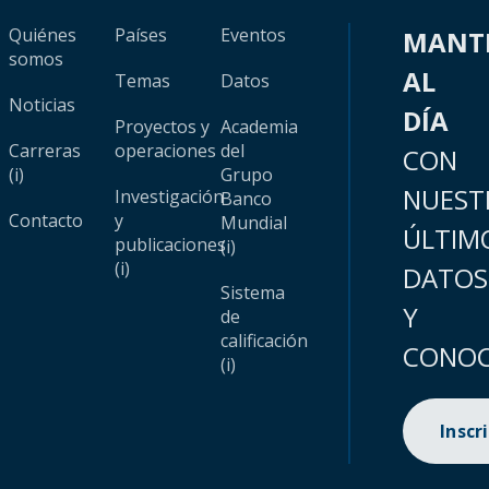
Quiénes
Países
Eventos
MANT
somos
AL
Temas
Datos
Noticias
DÍA
Proyectos y
Academia
Carreras
operaciones
del
CON
(i)
Grupo
NUEST
Investigación
Banco
Contacto
y
Mundial
ÚLTIM
publicaciones
(i)
(i)
DATOS
Sistema
Y
de
calificación
CONOC
(i)
Inscr