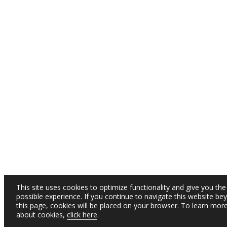
This site uses cookies to optimize functionality and give you the
possible experience. If you continue to navigate this website be
this page, cookies will be placed on your browser. To learn mor
about cookies,
click here
.