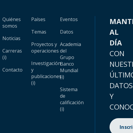
Quiénes
Países
Eventos
MANT
somos
AL
Temas
Datos
Noticias
DÍA
Proyectos y
Academia
Carreras
operaciones
del
CON
(i)
Grupo
NUEST
Investigación
Banco
Contacto
y
Mundial
ÚLTIM
publicaciones
(i)
(i)
DATOS
Sistema
Y
de
calificación
CONOC
(i)
Inscr