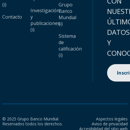
CON
(i)
Grupo
NUEST
Investigación
Banco
Contacto
y
Mundial
ÚLTIM
publicaciones
(i)
(i)
DATOS
Sistema
Y
de
calificación
CONOC
(i)
Inscr
© 2025 Grupo Banco Mundial.
Aspectos legales
Reservados todos los derechos.
Aviso de privacidad
Accesibilidad del sitio web