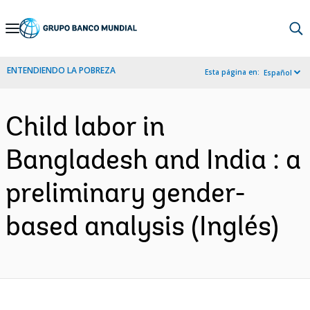
Skip
to
Main
ENTENDIENDO LA POBREZA
Esta página en:
Español
Navigation
Child labor in
Bangladesh and India : a
preliminary gender-
based analysis (Inglés)