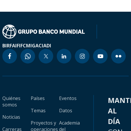
BIRF
AIF
IFC
MIGA
CIADI
Quiénes
Países
Eventos
MANT
somos
AL
Temas
Datos
Noticias
DÍA
Proyectos y
Academia
Carreras
operaciones
del