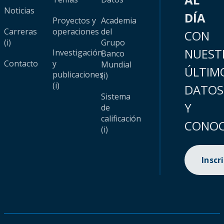
Noticias
DÍA
Proyectos y
Academia
Carreras
operaciones
del
CON
(i)
Grupo
NUEST
Investigación
Banco
Contacto
y
Mundial
ÚLTIM
publicaciones
(i)
(i)
DATOS
Sistema
Y
de
calificación
CONOC
(i)
Inscr