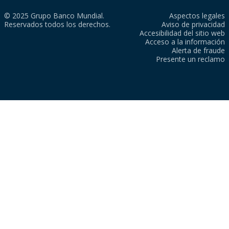
© 2025 Grupo Banco Mundial.
Aspectos legales
Reservados todos los derechos.
Aviso de privacidad
Accesibilidad del sitio web
Acceso a la información
Alerta de fraude
Presente un reclamo