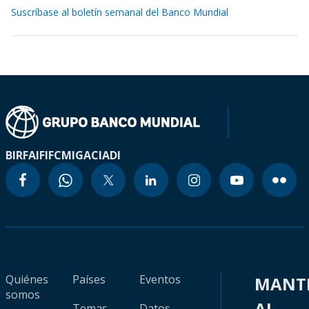
Suscríbase al boletín semanal del Banco Mundial
BIRF
AIF
IFC
MIGA
CIADI
Quiénes
Países
Eventos
MANT
somos
AL
Temas
Datos