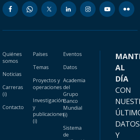
Quiénes
Países
Eventos
MANT
somos
AL
Temas
Datos
Noticias
DÍA
Proyectos y
Academia
Carreras
operaciones
del
CON
(i)
Grupo
NUEST
Investigación
Banco
Contacto
y
Mundial
ÚLTIM
publicaciones
(i)
(i)
DATOS
Sistema
Y
de