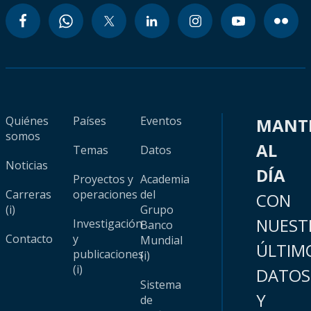
Quiénes
Países
Eventos
MANT
somos
AL
Temas
Datos
Noticias
DÍA
Proyectos y
Academia
Carreras
operaciones
del
CON
(i)
Grupo
NUEST
Investigación
Banco
Contacto
y
Mundial
ÚLTIM
publicaciones
(i)
(i)
DATOS
Sistema
Y
de