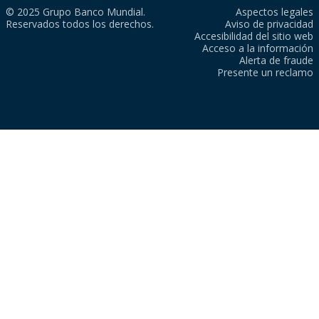
© 2025 Grupo Banco Mundial.
Aspectos legales
Reservados todos los derechos.
Aviso de privacidad
Accesibilidad del sitio web
Acceso a la información
Alerta de fraude
Presente un reclamo