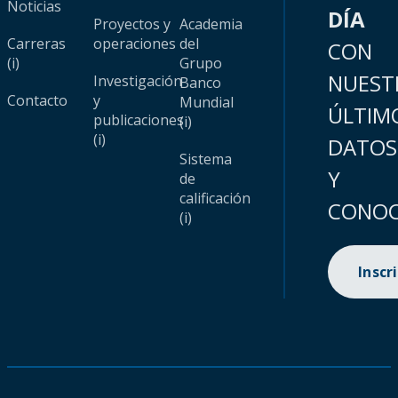
Noticias
DÍA
Proyectos y
Academia
Carreras
operaciones
del
CON
(i)
Grupo
NUEST
Investigación
Banco
Contacto
y
Mundial
ÚLTIM
publicaciones
(i)
(i)
DATOS
Sistema
Y
de
calificación
CONOC
(i)
Inscr