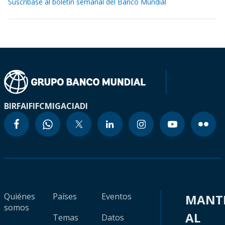
Suscríbase al boletín semanal del Banco Mundial
BIRF
AIF
IFC
MIGA
CIADI
Quiénes
Países
Eventos
MANT
somos
AL
Temas
Datos