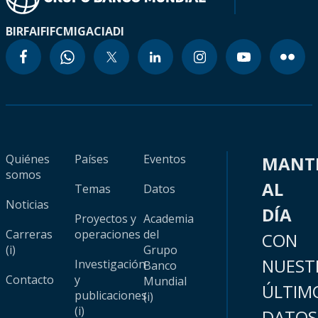
BIRF
AIF
IFC
MIGA
CIADI
Quiénes
Países
Eventos
MANT
somos
AL
Temas
Datos
Noticias
DÍA
Proyectos y
Academia
Carreras
operaciones
del
CON
(i)
Grupo
NUEST
Investigación
Banco
Contacto
y
Mundial
ÚLTIM
publicaciones
(i)
(i)
DATOS