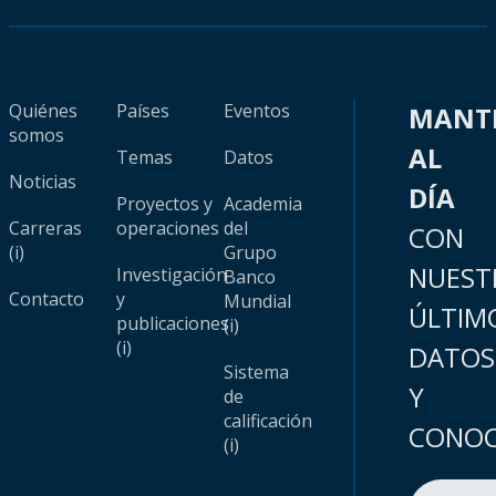
Quiénes
Países
Eventos
MANT
somos
AL
Temas
Datos
Noticias
DÍA
Proyectos y
Academia
Carreras
operaciones
del
CON
(i)
Grupo
NUEST
Investigación
Banco
Contacto
y
Mundial
ÚLTIM
publicaciones
(i)
(i)
DATOS
Sistema
Y
de
calificación
CONOC
(i)