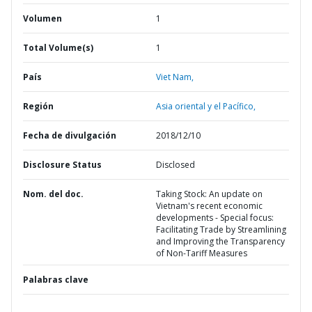
Volumen
1
Total Volume(s)
1
País
Viet Nam,
Región
Asia oriental y el Pacífico,
Fecha de divulgación
2018/12/10
Disclosure Status
Disclosed
Nom. del doc.
Taking Stock: An update on
Vietnam's recent economic
developments - Special focus:
Facilitating Trade by Streamlining
and Improving the Transparency
of Non-Tariff Measures
Palabras clave