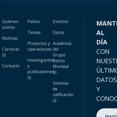
Quiénes
Países
Eventos
MANT
somos
AL
Temas
Datos
Noticias
DÍA
Proyectos y
Academia
Carreras
operaciones
del
CON
(i)
Grupo
NUEST
Investigación
Banco
Contacto
y
Mundial
ÚLTIM
publicaciones
(i)
(i)
DATOS
Sistema
Y
de
calificación
CONOC
(i)
Inscr