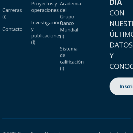
DÍA
Proyectos y
Academia
Carreras
operaciones
del
CON
(i)
Grupo
NUEST
Investigación
Banco
Contacto
y
Mundial
ÚLTIM
publicaciones
(i)
(i)
DATOS
Sistema
Y
de
calificación
CONOC
(i)
Inscr