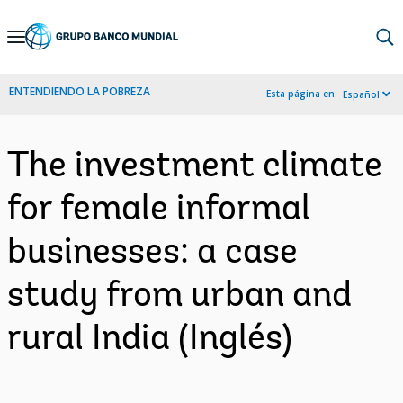
Skip
to
Main
ENTENDIENDO LA POBREZA
Esta página en:
Español
Navigation
The investment climate
for female informal
businesses: a case
study from urban and
rural India (Inglés)