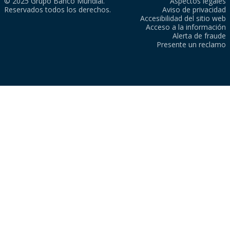
© 2025 Grupo Banco Mundial.
Aspectos legales
Reservados todos los derechos.
Aviso de privacidad
Accesibilidad del sitio web
Acceso a la información
Alerta de fraude
Presente un reclamo