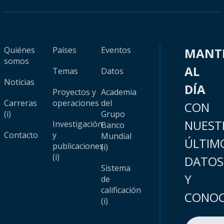
Quiénes
Países
Eventos
MANT
somos
AL
Temas
Datos
Noticias
DÍA
Proyectos y
Academia
Carreras
operaciones
del
CON
(i)
Grupo
NUEST
Investigación
Banco
Contacto
y
Mundial
ÚLTIM
publicaciones
(i)
(i)
DATOS
Sistema
Y
de
calificación
CONOC
(i)