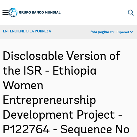
Skip
to
Main
ENTENDIENDO LA POBREZA
Esta página en:
Español
Navigation
Disclosable Version of
the ISR - Ethiopia
Women
Entrepreneurship
Development Project -
P122764 - Sequence No